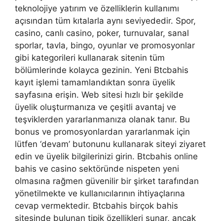
teknolojiye yatırım ve özelliklerin kullanımı
açısından tüm kıtalarla aynı seviyededir. Spor,
casino, canlı casino, poker, turnuvalar, sanal
sporlar, tavla, bingo, oyunlar ve promosyonlar
gibi kategorileri kullanarak sitenin tüm
bölümlerinde kolayca gezinin. Yeni Btcbahis
kayıt işlemi tamamlandıktan sonra üyelik
sayfasına erişin. Web sitesi hızlı bir şekilde
üyelik oluşturmanıza ve çeşitli avantaj ve
teşviklerden yararlanmanıza olanak tanır. Bu
bonus ve promosyonlardan yararlanmak için
lütfen ‘devam’ butonunu kullanarak siteyi ziyaret
edin ve üyelik bilgilerinizi girin. Btcbahis online
bahis ve casino sektöründe nispeten yeni
olmasına rağmen güvenilir bir şirket tarafından
yönetilmekte ve kullanıcılarının ihtiyaçlarına
cevap vermektedir. Btcbahis birçok bahis
sitesinde bulunan tipik özellikleri sunar, ancak