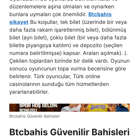
düzenlemelere aşina olmaları ve oynarken
bunlara uymaları çok önemlidir.
Btcbahis
şikayet
Bu koşullar, tek bilet (üzerinde bir veya
daha fazla rakam işaretlenmiş bilet), bölünmüş
bilet (ayrı bilet), çoklu bilet (bir veya daha fazla
biletle piyangoya katılım) ve depozito (seçilen
numara belirtilmişse) kapsar. Araları açılmak). ).
Çekilen toplardan birinde bir delik vardı. Oyunun
sonucu oyuncunun topa vurma becerisine göre
belirlenir. Türk oyuncular, Türk online
casinolarının sunduğu tüm hizmetlerden
yararlanabilirler.
Btcbahis Güvenilir Bahisleri
Btcbahis Güvenilir Bahisleri