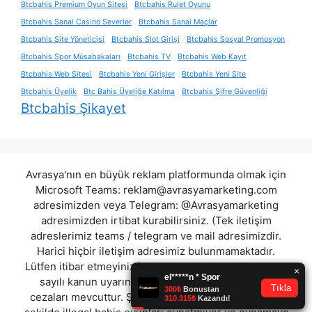
Btcbahis Premium Oyun Sitesi
Btcbahis Rulet Oyunu
Btcbahis Sanal Casino Severler
Btcbahis Sanal Maçlar
Btcbahis Site Yöneticisi
Btcbahis Slot Girişi
Btcbahis Sosyal Promosyon
Btcbahis Spor Müsabakaları
Btcbahis TV
Btcbahis Web Kayıt
Btcbahis Web Sitesi
Btcbahis Yeni Girişler
Btcbahis Yeni Site
Btcbahis Üyelik
Btc Bahis Üyeliğe Katılma
Btcbahis Şifre Güvenliği
Btcbahis Şikayet
Avrasya'nın en büyük reklam platformunda olmak için
Microsoft Teams:
reklam@avrasyamarketing.com
adresimizden veya Telegram: @Avrasyamarketing
adresimizden irtibat kurabilirsiniz. (Tek iletişim
adreslerimiz teams / telegram ve mail adresimizdir.
Harici hiçbir iletişim adresimiz bulunmamaktadır.
Lütfen itibar etmeyiniz.) Türkiye yasalarına göre 7258
sayılı kanun uyarınca yasa dışı bahis oynamanın
cezaları mevcuttur. Şu an bulunduğunuz site hiç bir