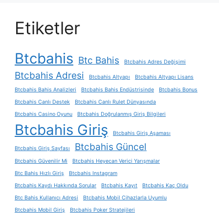
Etiketler
Btcbahis
Btc Bahis
Btcbahis Adres Değişimi
Btcbahis Adresi
Btcbahis Altyapı
Btcbahis Altyapı Lisans
Btcbahis Bahis Analizleri
Btcbahis Bahis Endüstrisinde
Btcbahis Bonus
Btcbahis Canlı Destek
Btcbahis Canlı Rulet Dünyasında
Btcbahis Casino Oyunu
Btcbahis Doğrulanmış Giriş Bilgileri
Btcbahis Giriş
Btcbahis Giriş Aşaması
Btcbahis Güncel
Btcbahis Giriş Sayfası
Btcbahis Güvenilir Mi
Btcbahis Heyecan Verici Yarışmalar
Btc Bahis Hızlı Giriş
Btcbahis Instagram
Btcbahis Kaydı Hakkında Sorular
Btcbahis Kayıt
Btcbahis Kaç Oldu
Btc Bahis Kullanıcı Adresi
Btcbahis Mobil Cihazlarla Uyumlu
Btcbahis Mobil Giriş
Btcbahis Poker Stratejileri