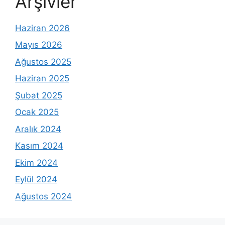
Arşivler
Haziran 2026
Mayıs 2026
Ağustos 2025
Haziran 2025
Şubat 2025
Ocak 2025
Aralık 2024
Kasım 2024
Ekim 2024
Eylül 2024
Ağustos 2024