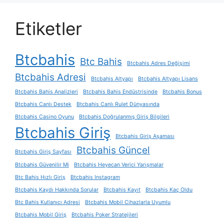
Etiketler
Btcbahis
Btc Bahis
Btcbahis Adres Değişimi
Btcbahis Adresi
Btcbahis Altyapı
Btcbahis Altyapı Lisans
Btcbahis Bahis Analizleri
Btcbahis Bahis Endüstrisinde
Btcbahis Bonus
Btcbahis Canlı Destek
Btcbahis Canlı Rulet Dünyasında
Btcbahis Casino Oyunu
Btcbahis Doğrulanmış Giriş Bilgileri
Btcbahis Giriş
Btcbahis Giriş Aşaması
Btcbahis Güncel
Btcbahis Giriş Sayfası
Btcbahis Güvenilir Mi
Btcbahis Heyecan Verici Yarışmalar
Btc Bahis Hızlı Giriş
Btcbahis Instagram
Btcbahis Kaydı Hakkında Sorular
Btcbahis Kayıt
Btcbahis Kaç Oldu
Btc Bahis Kullanıcı Adresi
Btcbahis Mobil Cihazlarla Uyumlu
Btcbahis Mobil Giriş
Btcbahis Poker Stratejileri