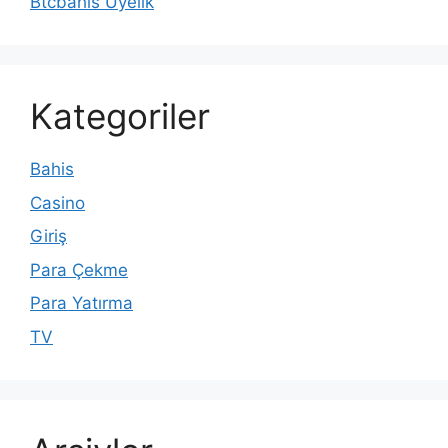
Btcbahis Üyelik
Kategoriler
Bahis
Casino
Giriş
Para Çekme
Para Yatırma
TV