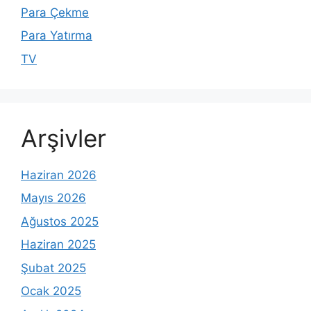
Para Çekme
Para Yatırma
TV
Arşivler
Haziran 2026
Mayıs 2026
Ağustos 2025
Haziran 2025
Şubat 2025
Ocak 2025