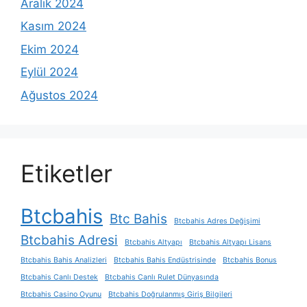
Aralık 2024
Kasım 2024
Ekim 2024
Eylül 2024
Ağustos 2024
Etiketler
Btcbahis
Btc Bahis
Btcbahis Adres Değişimi
Btcbahis Adresi
Btcbahis Altyapı
Btcbahis Altyapı Lisans
Btcbahis Bahis Analizleri
Btcbahis Bahis Endüstrisinde
Btcbahis Bonus
Btcbahis Canlı Destek
Btcbahis Canlı Rulet Dünyasında
Btcbahis Casino Oyunu
Btcbahis Doğrulanmış Giriş Bilgileri