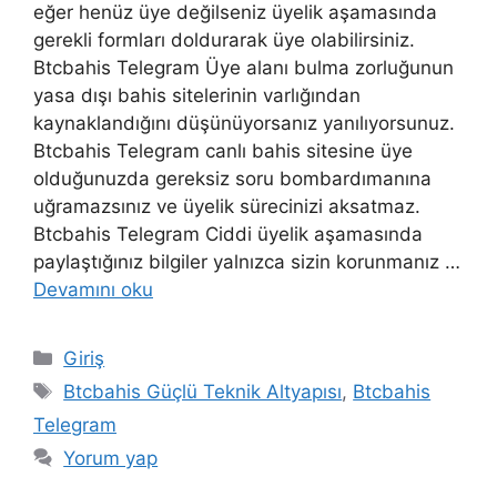
eğer henüz üye değilseniz üyelik aşamasında
gerekli formları doldurarak üye olabilirsiniz.
Btcbahis Telegram Üye alanı bulma zorluğunun
yasa dışı bahis sitelerinin varlığından
kaynaklandığını düşünüyorsanız yanılıyorsunuz.
Btcbahis Telegram canlı bahis sitesine üye
olduğunuzda gereksiz soru bombardımanına
uğramazsınız ve üyelik sürecinizi aksatmaz.
Btcbahis Telegram Ciddi üyelik aşamasında
paylaştığınız bilgiler yalnızca sizin korunmanız …
Devamını oku
Kategoriler
Giriş
Etiketler
Btcbahis Güçlü Teknik Altyapısı
,
Btcbahis
Telegram
Yorum yap