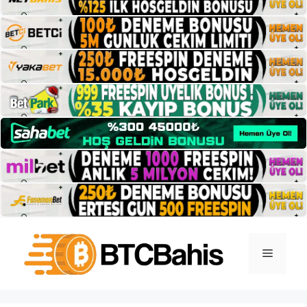
İçeriğe
atla
Menü