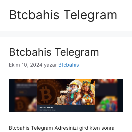
Btcbahis Telegram
Btcbahis Telegram
Ekim 10, 2024
yazar
Btcbahis
Btcbahis Telegram Adresinizi girdikten sonra